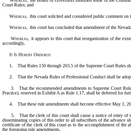
Whereas
, the Board of Governors modified some of the Committ
Court Rules; and
Whereas
, this court solicited and considered public comment 
Whereas
, this court has concluded that amendment of the Nevada
Whereas
, it appears to this court that reorganization of the e
accordingly,
It Is Hereby Ordered:
1. That Rules 150 through 203.5 of the Supreme Court Rules shall b
2. That the Nevada Rules of Professional Conduct shall be adopted as
3. That the recommended amendments to Supreme Court Rule 163 
Practice), reserved in Exhibit A as Rule 1.17, shall be deferred for fur
4. That these rule amendments shall become effective May 1, 20
5. That the clerk of this court shall cause a notice of entry of thi
disseminating copies of this order to all subscribers of the advance 
certificate of the clerk of this court as to the accomplishment of the
the foregoing rule amendments.