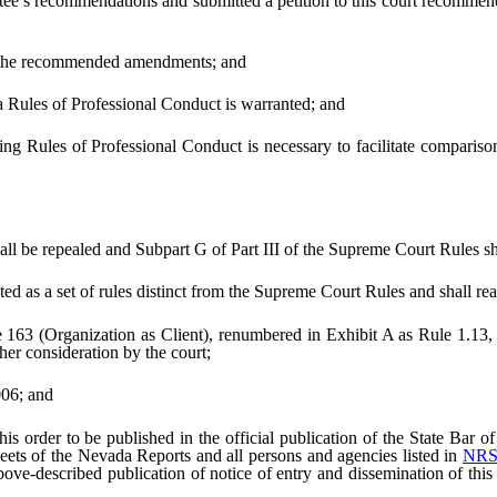
ee’s recommendations and submitted a petition to this court recomme
on the recommended amendments; and
 Rules of Professional Conduct is warranted; and
xisting Rules of Professional Conduct is necessary to facilitate compar
e repealed and Subpart G of Part III of the Supreme Court Rules sha
 a set of rules distinct from the Supreme Court Rules and shall read 
(Organization as Client), renumbered in Exhibit A as Rule 1.13,
ther consideration by the court;
06; and
s order to be published in the official publication of the State Bar of
sheets of the Nevada Reports and all persons and agencies listed in
NRS
 above-described publication of notice of entry and dissemination of thi