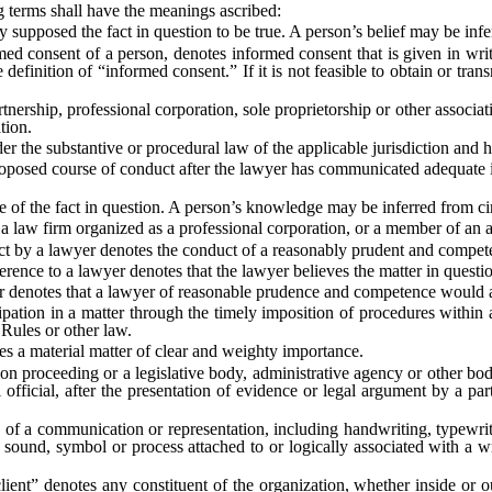
g terms shall have the meanings ascribed:
supposed the fact in question to be true. A person’s belief may be inf
consent of a person, denotes informed consent that is given in writin
efinition of “informed consent.” If it is not feasible to obtain or tran
ship, professional corporation, sole proprietorship or other associati
tion.
the substantive or procedural law of the applicable jurisdiction and h
osed course of conduct after the lawyer has communicated adequate inf
the fact in question. A person’s knowledge may be inferred from ci
law firm organized as a professional corporation, or a member of an as
 by a lawyer denotes the conduct of a reasonably prudent and compete
ce to a lawyer denotes that the lawyer believes the matter in question 
notes that a lawyer of reasonable prudence and competence would asc
tion in a matter through the timely imposition of procedures within a 
 Rules or other law.
s a material matter of clear and weighty importance.
n proceeding or a legislative body, administrative agency or other body 
fficial, after the presentation of evidence or legal argument by a part
of a communication or representation, including handwriting, typewriti
 sound, symbol or process attached to or logically associated with a wr
t” denotes any constituent of the organization, whether inside or outs