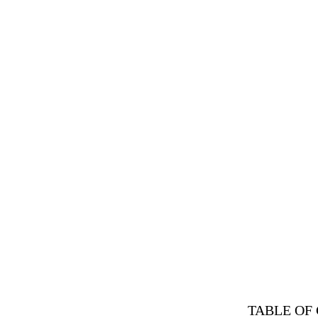
[Rev. 4/15/2026 4:39:35 PM--2025]
TABLE OF