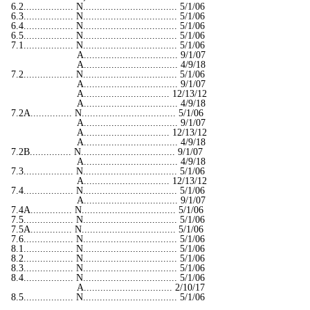
6.2.................. N.................................. 5/1/06
6.3.................. N.................................. 5/1/06
6.4.................. N.................................. 5/1/06
6.5.................. N.................................. 5/1/06
7.1.................. N.................................. 5/1/06
A.................................. 9/1/07
A.................................. 4/9/18
7.2.................. N.................................. 5/1/06
A.................................. 9/1/07
A............................... 12/13/12
A.................................. 4/9/18
7.2A............... N.................................. 5/1/06
A.................................. 9/1/07
A............................... 12/13/12
A.................................. 4/9/18
7.2B............... N.................................. 9/1/07
A.................................. 4/9/18
7.3.................. N.................................. 5/1/06
A............................... 12/13/12
7.4.................. N.................................. 5/1/06
A.................................. 9/1/07
7.4A............... N.................................. 5/1/06
7.5.................. N.................................. 5/1/06
7.5A............... N.................................. 5/1/06
7.6.................. N.................................. 5/1/06
8.1.................. N.................................. 5/1/06
8.2.................. N.................................. 5/1/06
8.3.................. N.................................. 5/1/06
8.4.................. N.................................. 5/1/06
A................................ 2/10/17
8.5.................. N.................................. 5/1/06