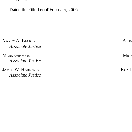
Dated this 6th day of February, 2006.
Nancy A. Becker A. William 
Associate Justice Associat
Mark Gibbons Michael L. D
Associate Justice Associat
James W. Hardesty Ron D. Parr
Associate Justice Associat