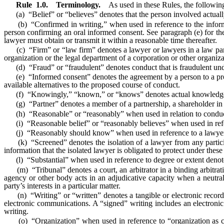
Rule 1.0
.
Terminology.
As used in these Rules, the followin
(a) “Belief” or “believes” denotes that the person involved actually 
(b) “Confirmed in writing,” when used in reference to the informed 
person confirming an oral informed consent. See paragraph (e) for the d
lawyer must obtain or transmit it within a reasonable time thereafter.
(c) “Firm” or “law firm” denotes a lawyer or lawyers in a law partner
organization or the legal department of a corporation or other organiza
(d) “Fraud” or “fraudulent” denotes conduct that is fraudulent under 
(e) “Informed consent” denotes the agreement by a person to a prop
available alternatives to the proposed course of conduct.
(f) “Knowingly,” “known,” or “knows” denotes actual knowledge of 
(g) “Partner” denotes a member of a partnership, a shareholder in a 
(h) “Reasonable” or “reasonably” when used in relation to conduct
(i) “Reasonable belief” or “reasonably believes” when used in referen
(j) “Reasonably should know” when used in reference to a lawyer de
(k) “Screened” denotes the isolation of a lawyer from any participa
information that the isolated lawyer is obligated to protect under these
(l) “Substantial” when used in reference to degree or extent denote
(m) “Tribunal” denotes a court, an arbitrator in a binding arbitratio
agency or other body acts in an adjudicative capacity when a neutral o
party’s interests in a particular matter.
(n) “Writing” or “written” denotes a tangible or electronic record 
electronic communications. A “signed” writing includes an electronic
writing.
(o) “Organization” when used in reference to “organization as clien